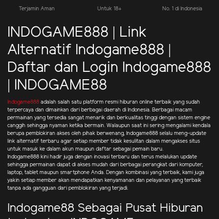
Terjamin Aman
Untuk 18+
No. 1 di Indonesia
INDOGAME888 | Link
Alternatif Indogame888 |
Daftar dan Login Indogame888
| INDOGAME88
Indogame888
adalah salah satu platform resmi hiburan online terbaik yang sudah
terpercaya dan dimainkan dari berbagai daerah di Indonesia. Berbagai macam
permainan yang tersedia sangat menarik dan berkualitas tinggi dengan sistem engine
canggih sehingga nyaman ketika bermain. Walaupun saat ini sering mengalami kendala
berupa pemblokiran akses oleh pihak berwenang, Indogame888 selalu meng-update
link alternatif terbaru agar setiap member tidak kesulitan dalam mengakses situs
untuk masuk ke dalam akun maupun daftar sebagai pemain baru.
Indogame888 kini hadir juga dengan inovasi terbaru dan terus melalukan update
sehingga permainan dapat di akses mudah dari berbagai perangkat dari komputer,
laptop, tablet maupun smartphone Anda. Dengan kombinasi yang terbaik, kami juga
yakin setiap member akan mendapatkan kenyamanan dan pelayanan yang terbaik
tanpa ada gangguan dari pemblokiran yang terjadi.
Indogame88 Sebagai Pusat Hiburan