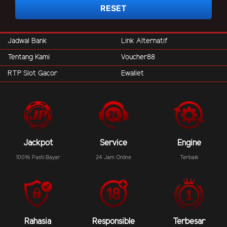
RESET
Jadwal Bank
Link Alternatif
Tentang Kami
Voucher88
RTP Slot Gacor
Ewallet
Jackpot
Service
Engine
100% Pasti Bayar
24 Jam Online
Terbaik
Rahasia
Responsible
Terbesar